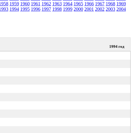
1958
1959
1960
1961
1962
1963
1964
1965
1966
1967
1968
1969
1993
1994
1995
1996
1997
1998
1999
2000
2001
2002
2003
2004
1994 год