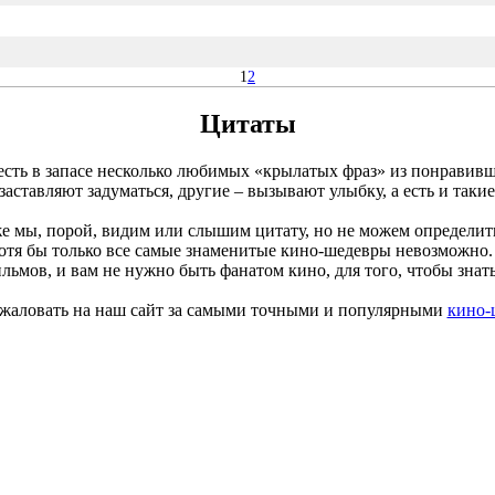
1
2
Цитаты
го, есть в запасе несколько любимых «крылатых фраз» из понрав
 заставляют задуматься, другие – вызывают улыбку, а есть и та
е мы, порой, видим или слышим цитату, но не можем определить
отя бы только все самые знаменитые кино-шедевры невозможно.
льмов, и вам не нужно быть фанатом кино, для того, чтобы знат
жаловать на наш сайт за самыми точными и популярными
кино-