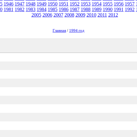
5
1946
1947
1948
1949
1950
1951
1952
1953
1954
1955
1956
1957
0
1981
1982
1983
1984
1985
1986
1987
1988
1989
1990
1991
1992
2005
2006
2007
2008
2009
2010
2011
2012
Главная
/
1994 год