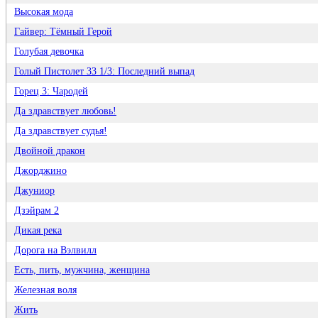
Высокая мода
Гайвер: Тёмный Герой
Голубая девочка
Голый Пистолет 33 1/3: Последний выпад
Горец 3: Чародей
Да здравствует любовь!
Да здравствует судья!
Двойной дракон
Джоpджино
Джуниор
Дзэйрам 2
Дикая река
Дорога на Вэлвилл
Есть, пить, мужчина, женщина
Железная воля
Жить