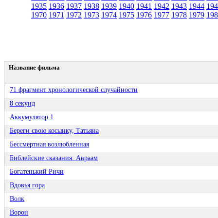
1935
1936
1937
1938
1939
1940
1941
1942
1943
1944
194
1970
1971
1972
1973
1974
1975
1976
1977
1978
1979
198
Название фильма
71 фрагмент хронологической случайности
8 секунд
Аккумулятор 1
Береги свою косынку, Татьяна
Бессмертная возлюбленная
Библейские сказания: Авраам
Богатенький Ричи
Вдовья гора
Волк
Ворон