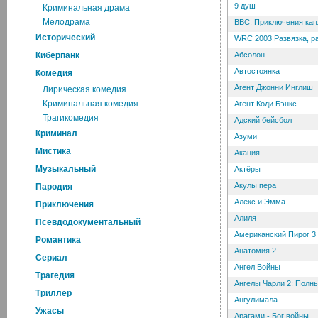
9 душ
Криминальная драма
Мелодрама
BBC: Приключения кап
Исторический
WRC 2003 Развязка, р
Киберпанк
Абсолон
Автостоянка
Комедия
Агент Джонни Инглиш
Лирическая комедия
Криминальная комедия
Агент Коди Бэнкс
Трагикомедия
Адский бейсбол
Криминал
Азуми
Мистика
Акация
Музыкальный
Актёры
Акулы пера
Пародия
Алекс и Эмма
Приключения
Алиля
Псевдодокументальный
Американский Пирог 3
Романтика
Анатомия 2
Cериал
Ангел Войны
Трагедия
Ангелы Чарли 2: Полн
Триллер
Ангулимала
Ужасы
Арагами - Бог войны