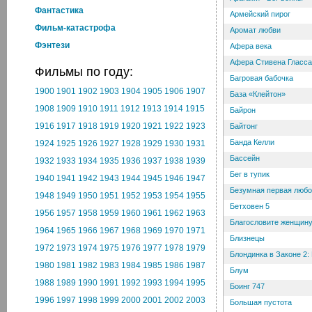
Фантастика
Армейский пирог
Фильм-катастрофа
Аромат любви
Фэнтези
Афера века
Афера Стивена Гласса
Фильмы по году:
Багровая бабочка
1900
1901
1902
1903
1904
1905
1906
1907
База «Клейтон»
1908
1909
1910
1911
1912
1913
1914
1915
Байрон
1916
1917
1918
1919
1920
1921
1922
1923
Байтонг
Банда Келли
1924
1925
1926
1927
1928
1929
1930
1931
Бассейн
1932
1933
1934
1935
1936
1937
1938
1939
Бег в тупик
1940
1941
1942
1943
1944
1945
1946
1947
Безумная первая люб
1948
1949
1950
1951
1952
1953
1954
1955
Бетховен 5
1956
1957
1958
1959
1960
1961
1962
1963
Благословите женщин
1964
1965
1966
1967
1968
1969
1970
1971
Близнецы
1972
1973
1974
1975
1976
1977
1978
1979
Блондинка в Законе 2:
1980
1981
1982
1983
1984
1985
1986
1987
Блум
1988
1989
1990
1991
1992
1993
1994
1995
Боинг 747
1996
1997
1998
1999
2000
2001
2002
2003
Большая пустота