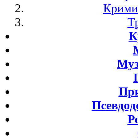
Крими
Т
К
Му
Пр
Псевдод
Р