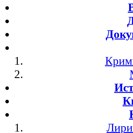
Доку
Крим
Ист
К
Лири