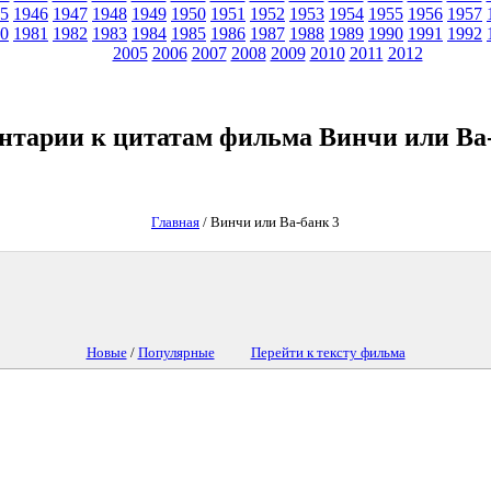
5
1946
1947
1948
1949
1950
1951
1952
1953
1954
1955
1956
1957
0
1981
1982
1983
1984
1985
1986
1987
1988
1989
1990
1991
1992
2005
2006
2007
2008
2009
2010
2011
2012
нтарии к цитатам фильма Винчи или Ва-
Главная
/ Винчи или Ва-банк 3
Новые
/
Популярные
Перейти к тексту фильмa