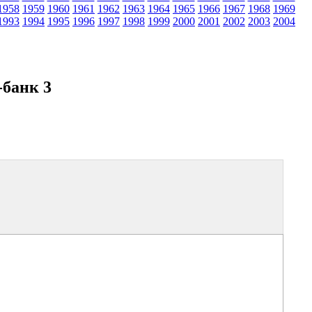
1958
1959
1960
1961
1962
1963
1964
1965
1966
1967
1968
1969
1993
1994
1995
1996
1997
1998
1999
2000
2001
2002
2003
2004
банк 3