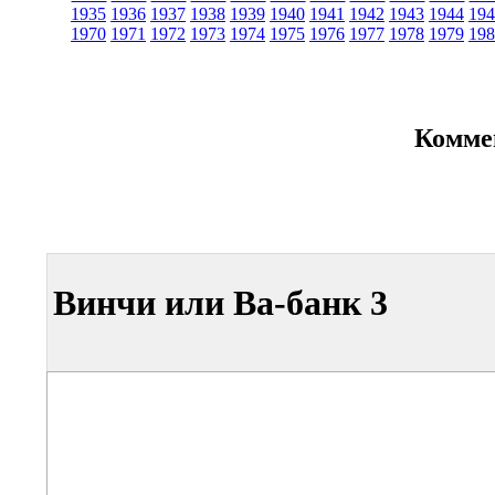
1935
1936
1937
1938
1939
1940
1941
1942
1943
1944
194
1970
1971
1972
1973
1974
1975
1976
1977
1978
1979
198
Комме
Винчи или Ва-банк 3