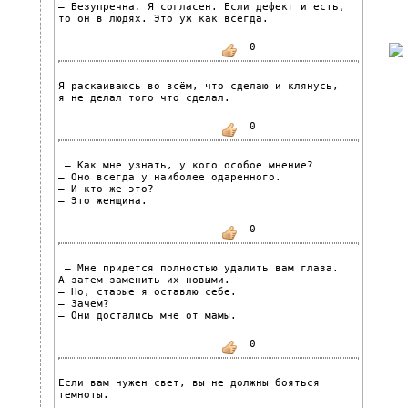
— Безупречна. Я согласен. Если дефект и есть, 
то он в людях. Это уж как всегда.
0
Я раскаиваюсь во всём, что сделаю и клянусь, 
я не делал того что сделал.
0
 — Как мне узнать, у кого особое мнение?
— Оно всегда у наиболее одаренного.
— И кто же это?
— Это женщина.
0
 — Мне придется полностью удалить вам глаза. 
А затем заменить их новыми.
— Но, старые я оставлю себе.
— Зачем?
— Они достались мне от мамы.
0
Если вам нужен свет, вы не должны бояться 
темноты.