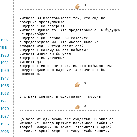
0
Уитвер: Вы арестовываете тех, кто еще не 
совершил преступление.
Эндертон: Но совершит.
Уитвер: Однако то, что предотвращено, в будущем 
не произойдет.
Эндертон: Да, верно. Вы говорите 
1907
о предопределении. Это частое явление.
(кидает шар, Уитвер ловит его)
1915
Эндертон: Почему вы его поймали?
Уитвер: Иначе он бы упал.
1923
Эндертон: Вы уверены?
Уитвер: Да.
1931
Эндертон: Но он не упал. Вы его поймали. Вы 
предупредили его падение, а иначе оно бы 
1939
произошло.
1947
0
1955
1963
В стране слепых, и одноглазый – король.
1971
0
1979
1987
До чего же одинаковы все существа. В опасное 
мгновение, когда прижмет посильнее, любая из 
1995
тварей, живущих на земле, стремится к одной 
и только одной вещи – к тому чтобы выжить.
2003