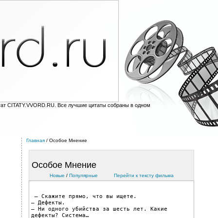
тат CITATY.VVORD.RU. Все лучшие цитаты собраны в одном
Главная
/ Особое Мнение
Особое Мнение
Новые
/
Популярные
Перейти к тексту фильмa
 — Скажите прямо, что вы ищете.
— Дефекты.
— Ни одного убийства за шесть лет. Какие 
дефекты? Система…