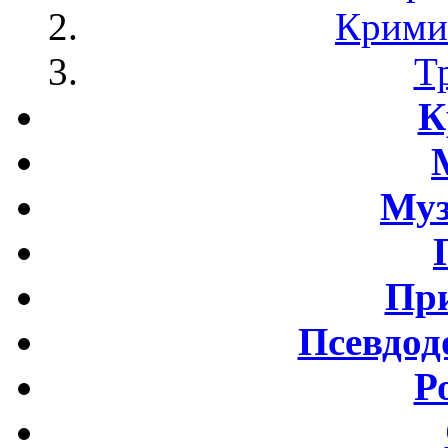
Крими
Т
К
Му
Пр
Псевдод
Р