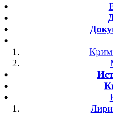
Доку
Крим
Ист
К
Лири