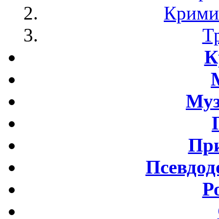
Крими
Т
К
Му
Пр
Псевдод
Р