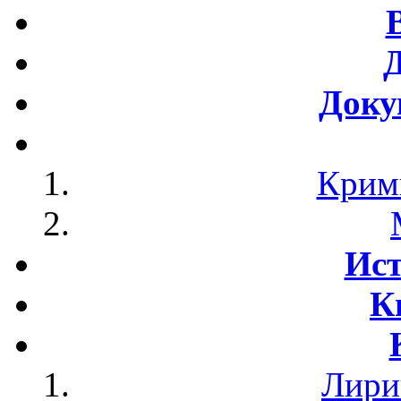
Доку
Крим
Ист
К
Лири