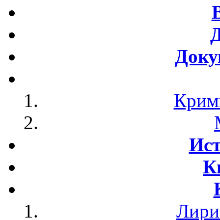
Доку
Крим
Ист
К
Лири