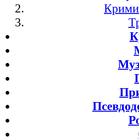
Крими
Т
К
Му
Пр
Псевдод
Р